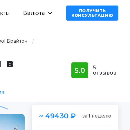
ВЫБРАТЬ К
ПОЛУЧИТЬ
кты
Валюта
КОНСУЛЬТАЦИЮ
ool Брайтон
 в
5
5.0
отзывов
ия
~ 49430 ₽
за 1 неделю