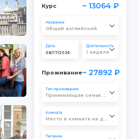
~ 13064 ₽
Курс
Название
Общий английский
Дата
Длительность
1 неделя
~ 27892 ₽
Проживание
Тип проживания
Принимающая семья Sprachcaffe School Брайтон
Комната
Место в комнате на двоих (санузел на несколько комнат).
Питание