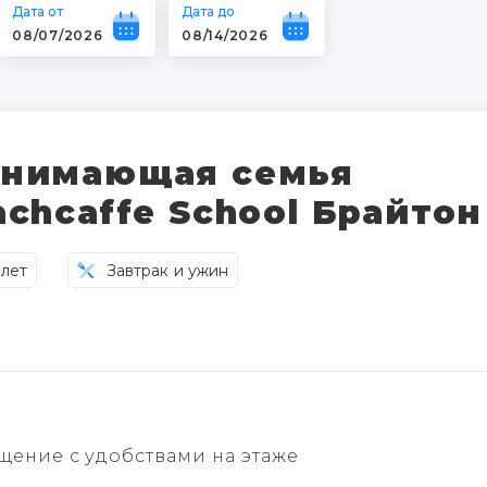
Дата от
Дата до
нимающая семья
achcaffe School Брайтон
 лет
Завтрак и ужин
щение с удобствами на этаже