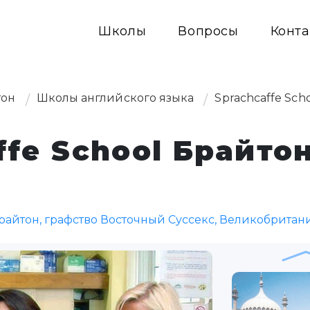
Школы
Вопросы
Конта
тон
Школы английского языка
Sprachcaffe Sch
fe School Брайтон
, Брайтон, графство Восточный Суссекс, Великобритан