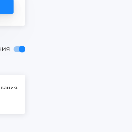
ния
вания.