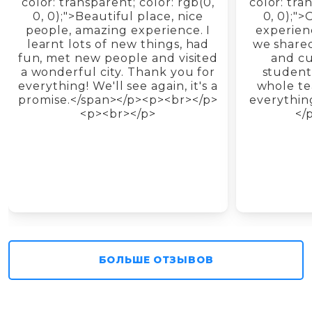
color: transparent; color: rgb(0,
color: tra
0, 0);">Beautiful place, nice
0, 0);"
people, amazing experience. I
experienc
learnt lots of new things, had
we shared
fun, met new people and visited
and cu
a wonderful city. Thank you for
student
everything! We'll see again, it's a
whole te
promise.</span></p><p><br></p>
everythin
<p><br></p>
</
БОЛЬШЕ ОТЗЫВОВ