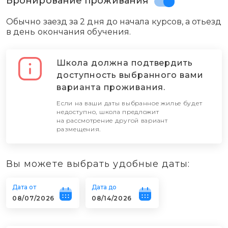
Бронирование проживания
Открыть описание
Открыть описание
Открыть описание
Открыть описание
Открыть описание
Открыть описание
Открыть описание
Открыть описание
Обычно заезд за 2 дня до начала курсов, а отьезд
в день окончания обучения.
~ 21 184 ₽
~ 24 715 ₽
~ 30 717 ₽
~ 38 838 ₽
~ 49 430 ₽
~ 70 614 ₽
~ 74 144 ₽
~ 134 166 ₽
за 1 неделю
за 1 неделю
за 1 неделю
за 1 неделю
за 1 неделю
за 1 неделю
за 1 неделю
за 1 неделю
Школа должна подтвердить
доступность выбранного вами
варианта проживания.
БРАТЬ
БРАТЬ
БРАТЬ
БРАТЬ
БРАТЬ
БРАТЬ
БРАТЬ
БРАТЬ
Если на ваши даты выбранное жилье будет
недоступно, школа предложит
на рассмотрение другой вариант
размещения.
Вы можете выбрать удобные даты:
Дата от
Дата до