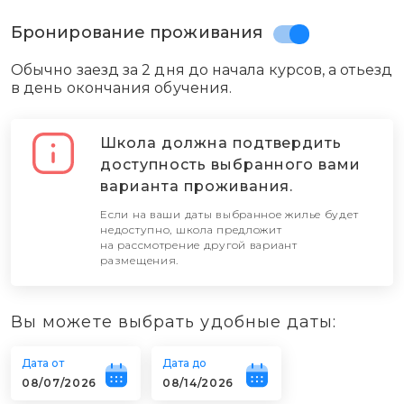
Бронирование проживания
Открыть описание
Открыть описание
Открыть описание
Открыть описание
Открыть описание
Открыть описание
Открыть описание
Открыть описание
Открыть описание
Открыть описание
Открыть описание
Обычно заезд за 2 дня до начала курсов, а отьезд
в день окончания обучения.
~ 14 829 ₽
~ 14 829 ₽
~ 15 535 ₽
~ 16 241 ₽
~ 16 241 ₽
~ 16 241 ₽
~ 16 241 ₽
~ 26 480 ₽
~ 35 307 ₽
~ 35 307 ₽
~ 35 307 ₽
за 1 неделю
за 1 неделю
за 1 неделю
за 1 неделю
за 1 неделю
за 1 неделю
за 1 неделю
за 1 неделю
за 1 неделю
за 1 неделю
за 1 неделю
Школа должна подтвердить
доступность выбранного вами
варианта проживания.
БРАТЬ
БРАТЬ
БРАТЬ
БРАТЬ
БРАТЬ
БРАТЬ
БРАТЬ
БРАТЬ
БРАТЬ
БРАТЬ
БРАТЬ
Если на ваши даты выбранное жилье будет
недоступно, школа предложит
на рассмотрение другой вариант
размещения.
Вы можете выбрать удобные даты:
Дата от
Дата до