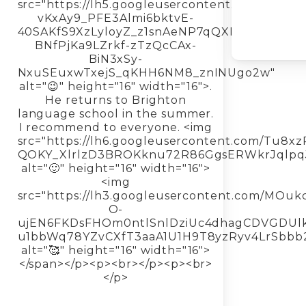
src="https://lh5.googleusercontent.com/nPv
vKxAy9_PFE3Almi6bktvE-
40SAKfS9XzLyloyZ_z1snAeNP7qQXKbTZDFCA
BNfPjKa9LZrkf-zTzQcCAx-
BiN3xSy-
NxuSEuxwTxejS_qKHH6NM8_znINUgo2w"
alt="😉" height="16" width="16">.
He returns to Brighton
language school in the summer.
I recommend to everyone. <img
src="https://lh6.googleusercontent.com/T
QOKY_XlrlzD3BROKknu72R86GgsERWkrJqlpq
alt="🙂" height="16" width="16">
<img
src="https://lh3.googleusercontent.com/MO
O-
ujEN6FKDsFHOm0ntlSnlDziUc4dhagCDVGDUlk
u1bbWq78YZvCXfT3aaA1U1H9T8yzRyv4LrSbb
alt="🥰" height="16" width="16">
</span></p><p><br></p><p><br>
</p>