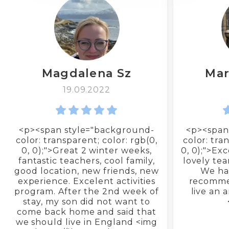
Magdalena Sz
Mar
19.09.2022
<p><span style="background-
<p><span
color: transparent; color: rgb(0,
color: tra
0, 0);">Great 2 winter weeks,
0, 0);">Ex
fantastic teachers, cool family,
lovely tea
good location, new friends, new
We had
experience. Excelent activities
recommen
program. After the 2nd week of
live an 
stay, my son did not want to
come back home and said that
we should live in England <img