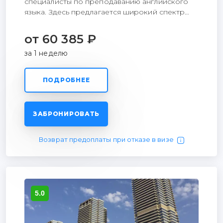
специалисты по преподаванию английского
языка. Здесь предлагается широкий спектр
курсов, исходя из потребностей студента, во
множестве фантастических городов. Одна из
от 60 385 ₽
самых доступных инновационных школ
за 1 неделю
английского языка в мире, миссия которой
основывается на изменении реальности через
образование, влияющее на повышение
ПОДРОБНЕЕ
уровня жизни.
ЗАБРОНИРОВАТЬ
Возврат предоплаты при отказе в визе
5.0